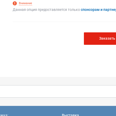
Внимание
Данная опция предоставляется только
спонсорам и партн
Заказать
ржка:
Выставка