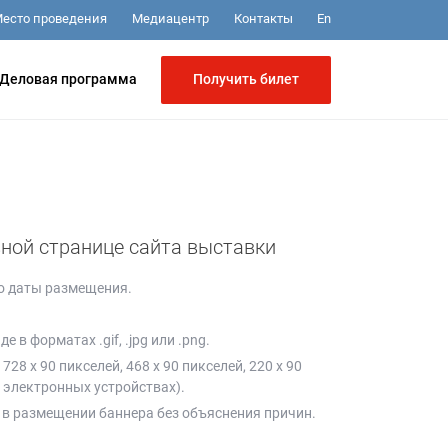
Медиацентр
Контакты
есто проведения
En
Получить билет
Деловая программа
х
ной странице сайта выставки
до даты размещения.
в форматах .gif, .jpg или .png.
28 х 90 пикселей, 468 х 90 пикселей, 220 х 90
 электронных устройствах).
 в размещении баннера без объяснения причин.