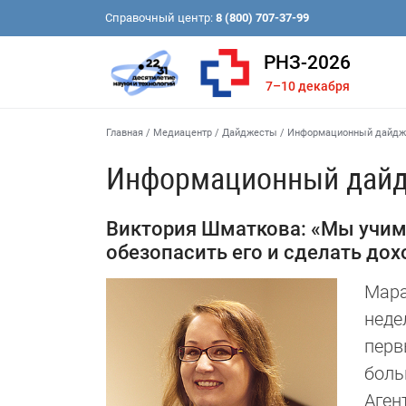
Справочный центр:
8 (800) 707-37-99
РНЗ-2026
7–10 декабря
Главная
/
Медиацентр
/
Дайджесты
/
Информационный дайдже
Информационный дайд
Виктория Шматкова: «Мы учим 
обезопасить его и сделать до
Мара
неде
перв
боль
Аген