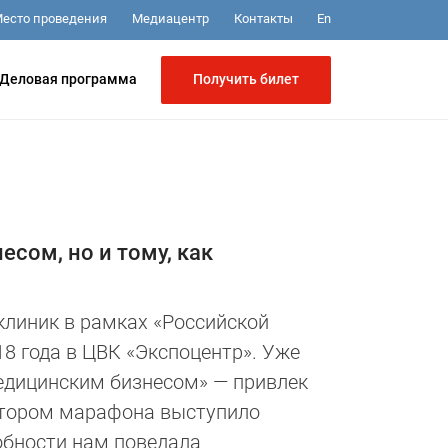
Медиацентр
Контакты
есто проведения
En
Получить билет
Деловая программа
сом, но и тому, как
линик в рамках «Российской
18 года в ЦВК «Экспоцентр». Уже
едицинским бизнесом» — привлек
атором марафона выступило
обности нам поведала