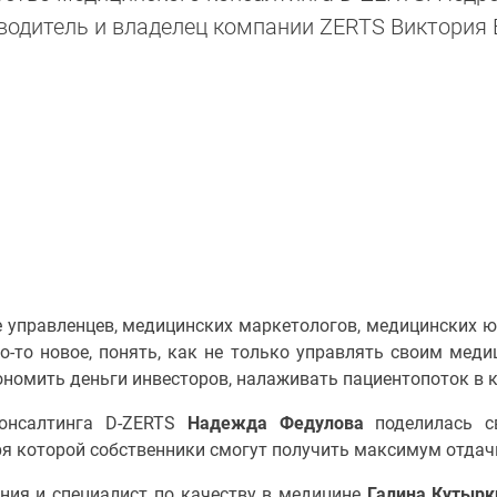
водитель и владелец компании ZERTS Виктория
управленцев, медицинских маркетологов, медицинских ю
о-то новое, понять, как не только управлять своим меди
номить деньги инвесторов, налаживать пациентопоток в к
консалтинга D-ZERTS
Надежда Федулова
поделилась с
ря которой собственники смогут получить максимум отдач
ния и специалист по качеству в медицине
Галина Кутырк