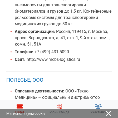
пневмопочты для транспортировки
биоматериалов и грузов до 1,5 кг. Контейнерные
рельсовые системы для транспортировки
медицинских грузов до 30 кг.
Адрес организации:
Россия, 119415, г. Москва,
просп. Вернадского, д. 41, стр. 1, 9-й этаж, пом. I,
комн. 51, 51А
Телефон:
+7 (499) 431-5090
Сайт:
http://www.mcbs-logistics.ru
ПОЛЕСЬЕ, ООО
Описание деятельности:
ООО «Техно
Медицина» – официальный дистрибьютор
профессионального медицинского
оборудования. Наличие собственного
Билет
Бронь стенда
Участники
Мы используем
cookie
.
лицензированного сервисного центра является