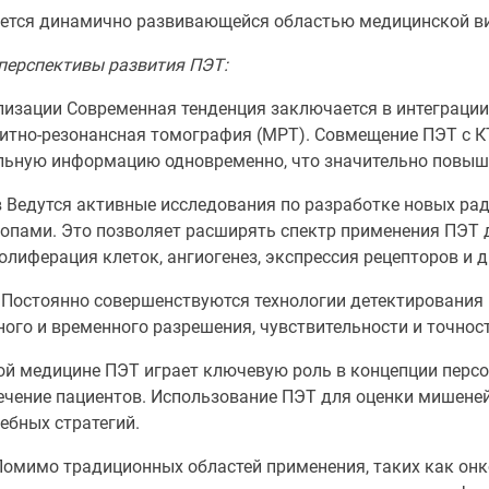
ется динамично развивающейся областью медицинской ви
перспективы развития ПЭТ:
лизации Современная тенденция заключается в интеграции
итно-резонансная томография (МРТ). Совмещение ПЭТ с К
льную информацию одновременно, что значительно повыша
Ведутся активные исследования по разработке новых ра
пами. Это позволяет расширять спектр применения ПЭТ 
олиферация клеток, ангиогенез, экспрессия рецепторов и д
Постоянно совершенствуются технологии детектирования и
ого и временного разрешения, чувствительности и точнос
й медицине ПЭТ играет ключевую роль в концепции перс
ечение пациентов. Использование ПЭТ для оценки мишене
ебных стратегий.
омимо традиционных областей применения, таких как онко