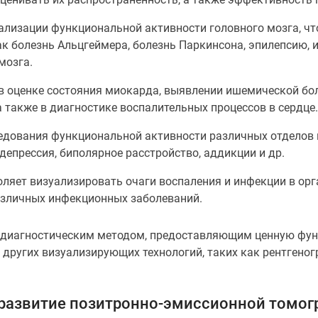
ализации функциональной активности головного мозга, чт
к болезнь Альцгеймера, болезнь Паркинсона, эпилепсию, и
мозга.
в оценке состояния миокарда, выявлении ишемической бол
также в диагностике воспалительных процессов в сердце.
едования функциональной активности различных отделов 
депрессия, биполярное расстройство, аддикции и др.
ляет визуализировать очаги воспаления и инфекции в орг
азличных инфекционных заболеваний.
м диагностическим методом, предоставляющим ценную фу
других визуализирующих технологий, таких как рентгено
 развитие позитронно-эмиссионной томог