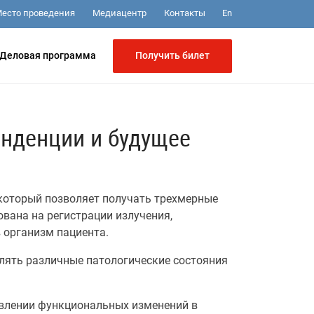
Медиацентр
Контакты
есто проведения
En
Получить билет
Деловая программа
енденции и будущее
который позволяет получать трехмерные
вана на регистрации излучения,
 организм пациента.
лять различные патологические состояния
влении функциональных изменений в