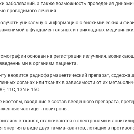
ки заболеваний, а также возможность проведения динами
ью проводимого лечения.
получать уникальную информацию о биохимических и физи
езаменимой в фундаментальных и прикладных медицински
омографии основан на регистрации излучения, возникающ
введенными в организм пациента.
ту вводится радиофармацевтический препарат, содержащ
енных органах или тканях в зависимости от их метаболич
, 11C, 13N и 15O.
изотопы, входящие в состав введенного препарата, прете
яженные частицы - позитроны.
игаясь в тканях, сталкиваются с электронами и аннигилир
я энергия в виде двух гамма-квантов, летящих в противо