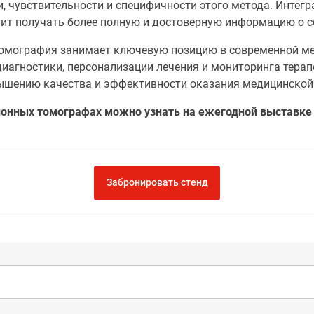
, чувствительности и специфичности этого метода. Интег
олит получать более полную и достоверную информацию о с
томография занимает ключевую позицию в современной ме
иагностики, персонализации лечения и мониторинга терап
вышению качества и эффективности оказания медицинско
ионных томографах можно узнать на ежегодной выставк
Забронировать стенд