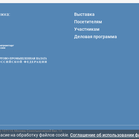
ржка:
Выставка
Посетителям
Участникам
Деловая программа
107113, Москва, Сокольнический Вал, 1А
асие на обработку файлов cookie.
Cоглашение об использовании ф