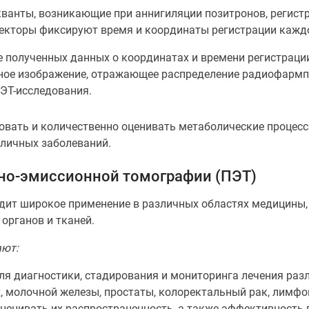
ванты, возникающие при аннигиляции позитронов, регист
екторы фиксируют время и координаты регистрации кажд
е полученных данных о координатах и времени регистрац
ное изображение, отражающее распределение радиофармпр
ПЭТ-исследования.
овать и количественно оценивать метаболические процессы
зличных заболеваний.
но-эмиссионной томографии (ПЭТ)
дит широкое применение в различных областях медицины,
органов и тканей.
ают:
ля диагностики, стадирования и мониторинга лечения раз
х, молочной железы, простаты, колоректальный рак, лимфо
оценивать их распространенность, а также эффективность